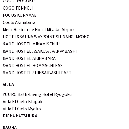
COGO RYOGOKU
COGO TENNOJI
FOCUS KURAMAE
Cocts Akihabara
Meer Residence Hotel Miyako Airport
HOTEL&SAUNA WAYPOINT SHINANO-MYOKO
&AND HOSTEL MINAMISENJU
&AND HOSTEL ASAKUSA KAPPABASHI
&AND HOSTEL AKIHABARA
&AND HOSTEL HOMMACHI EAST
&AND HOSTEL SHINSAIBASHI EAST
VILLA
YUURO Bath-Living Hotel Ryogoku
Villa El Cielo Ishigaki
Villa El Cielo Myoko
RICKA KATSUURA
SAUNA